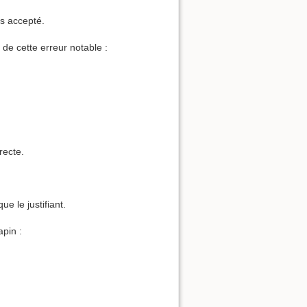
as accepté.
de cette erreur notable :
recte.
e le justifiant.
apin :