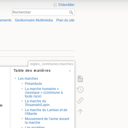
S'identifier
gements
Gestionnaire Multimédia
Plan du site
regles_communes:marches
Table des matières
Les marches
Préambule
La marche humaine «
classique » (commune à
toute race)
La marche du
in
Shaamah/Lapin
La marche du Lamian et de
l'Atlante
Mouvement de l'arme durant
la marche
Les modèles